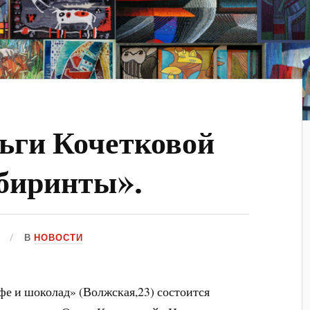
ьги Кочетковой
биринты».
В
НОВОСТИ
офе и шоколад» (Волжская,23) состоится