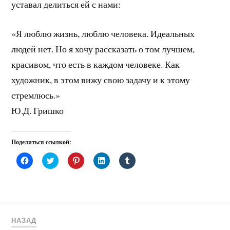
уставал делиться ей с нами:
«Я люблю жизнь, люблю человека. Идеальных
людей нет. Но я хочу рассказать о том лучшем,
красивом, что есть в каждом человеке. Как
художник, в этом вижу свою задачу и к этому
стремлюсь.»
Ю.Д. Гришко
Поделиться ссылкой:
Н
Н
Н
Н
Н
а
а
а
а
а
ж
ж
ж
ж
ж
м
м
м
м
м
и
и
и
и
и
т
т
т
т
т
е
е
е
е
е
,
,
,
,
,
ч
ч
ч
ч
ч
т
т
т
т
т
НАЗАД
о
о
о
о
о