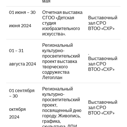
мая
01 июня – 30
Отчетная выставка
СГОО «Детская
Выставочный
студия
зал СРО
июня 2024
изобразительного
ВТОО «СХР»
искусства».
Региональный
01 – 31
культурно-
.
просветительский
Выставочный
проект выставка
зал СРО
августа 2024
творческого
ВТОО «СХР»
содружества
Летоплан
Региональный
01 сентября
культурно-
– 30
просветительский
Выставочный
проект,
зал СРО
октября
посвященный дню
ВТОО «СХР»
городу. Живопись,
2024
графика,
скульптура, ДПИ