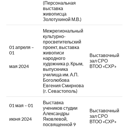
(Персональная
выставка
живописца
Золотухиной М.В.)
Межрегиональный
культурно-
просветительский
01 апреля –
проект, выставка
01
живописи
Выставочный
народного
зал СРО
художника р. Крым,
ВТОО «СХР»
мая 2024
выпускника
училища им. А.П.
Боголюбова
Евгения Смирнова
(г. Севастополь)
Выставка
01 мая – 01
учеников студии
Выставочный
Александры
зал СРО
Яковлевой,
июня 2024
ВТОО «СХР»
посвященной 9