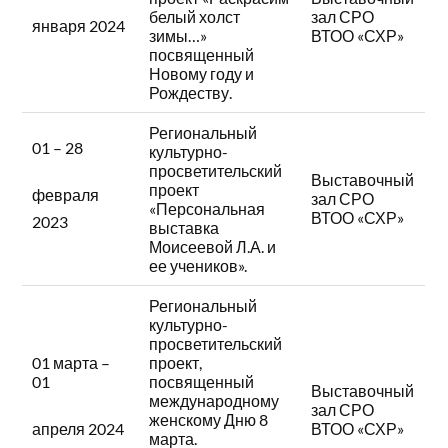
белый холст
зал СРО
января 2024
зимы…»
ВТОО «СХР»
посвященный
Новому году и
Рождеству.
Региональный
01 – 28
культурно-
просветительский
Выставочный
проект
февраля
зал СРО
«Персональная
ВТОО «СХР»
2023
выставка
Моисеевой Л.А. и
ее учеников».
Региональный
культурно-
просветительский
01 марта –
проект,
01
посвященный
Выставочный
международному
зал СРО
женскому Дню 8
ВТОО «СХР»
апреля 2024
марта.