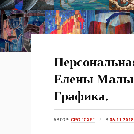
Персональна
Елены Мальц
Графика.
АВТОР:
СРО "СХР"
В
06.11.2018