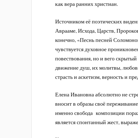
как вера ранних христиан.
Источником её поэтических виден
Аврааме, Исхода, Царств, Пророк
конечно, «Песнь песней Соломонов
чувствуется духовное проникнове
повествования, но и вего скрытый 
движение душ, их молитвы, любовь
страсть и аскетизм, верность и пр
Елена Ивановна абсолютно не стре
вносит в образы своё переживание
именно свобода композиции пораж
является спонтанный жест, выра