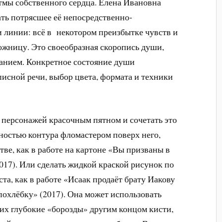
тмы собственного сердца. Елена Ивановна
ать потрясшее её непосредственно-
 линии: всё в некотором преизбытке чувств и
ожницу. Это своеобразная скоропись души,
анием. Конкретное состояние души
исной речи, выбор цвета, формата и техники
 персонажей красочным пятном и сочетать это
ностью контура фломастером поверх него,
ве, как в работе на картоне «Вы призваны в
017). Или сделать жидкой краской рисунок по
та, как в работе «Исаак продаёт брату Иакову
похлёбку» (2017). Она может использовать
их глубокие «борозды» другим концом кисти,