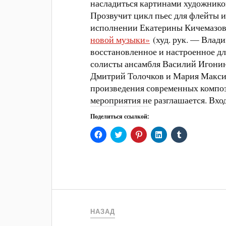
насладиться картинами художников
Прозвучит цикл пьес для флейты 
исполнении Екатерины Кичемазов
новой музыки»
(худ. рук. — Влад
восстановленное и настроенное дл
солисты ансамбля Василий Игонин
Дмитрий Толочков и Мария Максим
произведения современных композ
мероприятия не разглашается. Вхо
Поделиться ссылкой:
Н
Н
Н
Н
Н
а
а
а
а
а
ж
ж
ж
ж
ж
м
м
м
м
м
и
и
и
и
и
т
т
т
т
т
е
е
е
е
е
,
,
,
,
,
ч
ч
ч
ч
ч
т
т
т
т
т
о
о
о
о
о
б
б
б
б
б
НАЗАД
ы
ы
ы
ы
ы
о
п
п
п
п
т
о
о
о
о