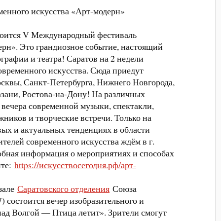
менного искусства «Арт-модерн»
стоится V Международный фестиваль
ерн». Это грандиозное событие, настоящий
графии и театра! Саратов на 2 недели
овременного искусства. Сюда приедут
сквы, Санкт-Петербурга, Нижнего Новгорода,
азани, Ростова-на-Дону! На различных
 вечера современной музыки, спектакли,
ников и творческие встречи. Только на
вых и актуальных тенденциях в области
ителей современного искусства ждём в г.
робная информация о мероприятиях и способах
йте:
https://искусствосегодня.рф/арт-
 зале
Саратовского отделения
Союза
7) состоится вечер изобразительного и
над Волгой — Птица летит». Зрители смогут