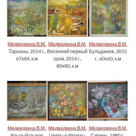
Медведкина В.М.
,
Медведкина В.М.
Медведкина В.М.
Тарханы, 2014 г.,
Весенний первый
Бульданеж, 2015
67х84, х.м
гром, 2014 г.,
г., 60х60, х.м
80х80, х.м
Медведкина В.М.
,
Медведкина В.М.
Медведкина В.М.
Крытый рынок
Цветы и фрукты,
Сирень, 1980 г.,