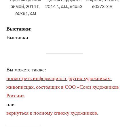
зимой, 2014 г.,
2014 г., х.м., 64х53
60х73, х.м
60х81, х.м
Выставки:
Выставки
Вы можете также:
посмотреть информацию о других художниках-
живописцах, состоящих в СОО «Союз художников
России»
или
вернуться к полному списку художников
.