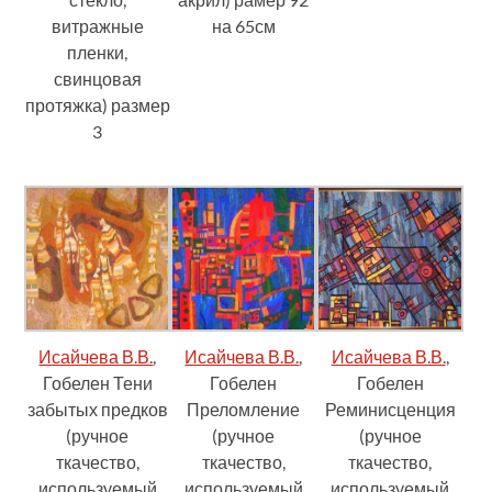
витражные
на 65см
пленки,
свинцовая
протяжка) размер
3
Исайчева В.В.
,
Исайчева В.В.
,
Исайчева В.В.
,
Гобелен Тени
Гобелен
Гобелен
забытых предков
Преломление
Реминисценция
(ручное
(ручное
(ручное
ткачество,
ткачество,
ткачество,
используемый
используемый
используемый