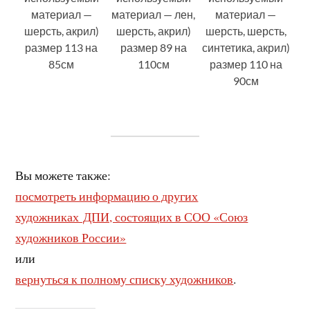
материал —
материал — лен,
материал —
шерсть, акрил)
шерсть, акрил)
шерсть, шерсть,
размер 113 на
размер 89 на
синтетика, акрил)
85см
110см
размер 110 на
90см
Вы можете также:
посмотреть информацию о других
художниках ДПИ, состоящих в СОО «Союз
художников России»
или
вернуться к полному списку художников
.