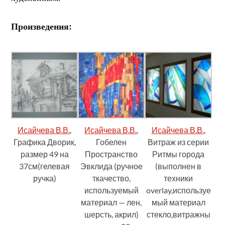
Произведения:
Исайчева В.В.
,
Исайчева В.В.
,
Исайчева В.В.
,
Графика Дворик,
Гобелен
Витраж из серии
размер 49 на
Пространство
Ритмы города
37см(гелевая
Эвклида (ручное
(выполнен в
ручка)
ткачество,
техники
используемый
overlay,используе
материал — лен,
мый материал
шерсть, акрил)
стекло,витражны