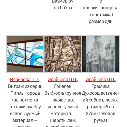
размер 89
е
на110см
пленки,свинцова
я протяжка)
размер одн
Исайчева В.В.
,
Исайчева В.В.
,
Исайчева В.В.
,
Витраж из серии
Гобелен
Графика
Ритмы города
Зыбкость (ручное
Духосошественск
(выполнен в
ткачество,
ий собор в лесах,
техники overlay,
используемый
размер 49 на
используемый
материал —
37см (гелевая
материал —
шерсть, лен,
ручка)
стекло,
акрил) рамер 92